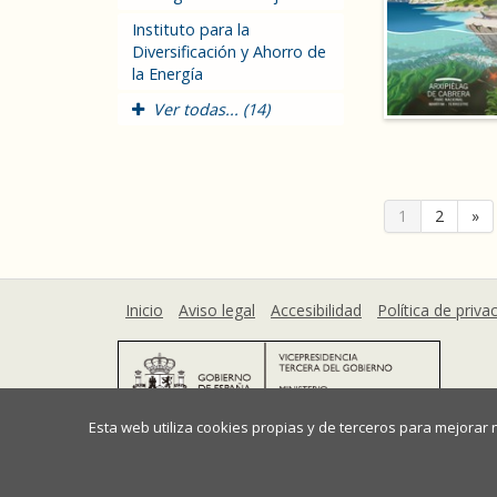
Instituto para la
Diversificación y Ahorro de
la Energía
Ver todas... (14)
1
2
»
Inicio
Aviso legal
Accesibilidad
Política de priva
Esta web utiliza cookies propias y de terceros para mejorar
Ministerio para la Transición Ecológica y el Reto De
Plaza San Juan de la Cruz, 10 28071 Madrid (España)