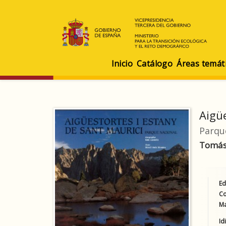
Inicio
Catálogo
Áreas temát
Aigü
Parqu
Tomás
Ed
Co
Ma
Id