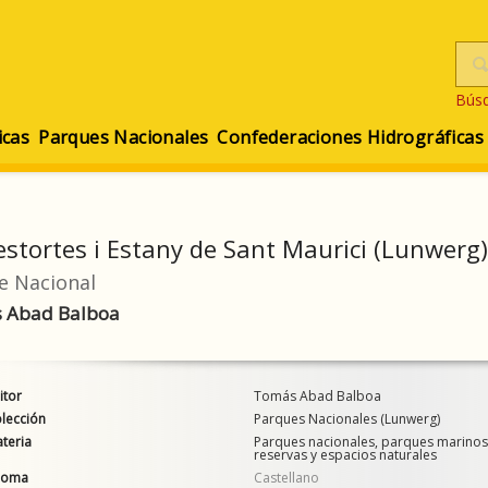
Bús
icas
Parques Nacionales
Confederaciones Hidrográficas
estortes i Estany de Sant Maurici (Lunwerg)
e Nacional
 Abad Balboa
itor
Tomás Abad Balboa
lección
Parques Nacionales (Lunwerg)
teria
Parques nacionales, parques marinos
reservas y espacios naturales
ioma
Castellano