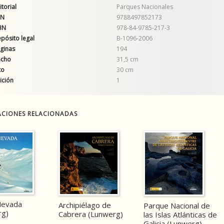
itorial
Parques Nacionales
AN
9788497852173
BN
978-84-9785-217-3
pósito legal
B-1096-2006
ginas
194
ncho
31,5 cm
to
30 cm
ición
1
ACIONES RELACIONADAS
Nevada
Archipiélago de
Parque Nacional de
rg)
Cabrera (Lunwerg)
las Islas Atlánticas de
Galicia (Lunwerg)