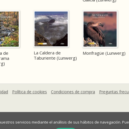
La Caldera de
ra de
Monfragüe (Lunwerg)
Taburiente (Lunwerg)
rama
rg)
cidad
Política de cookies
Condiciones de compra
Preguntas frec
 nuestros servicios mediante el análisis de sus hábitos de navegación. 
mográfico