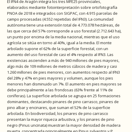
El IFN4 de Aragón integra los tres MFE25 provinciales,
elaborados mediante fotointerpretación sobre ortofotografía
PNOA de 2018 e integrados con SIGPAC, con 4.915 parcelas de
campo procesadas (4.552 repetidas del IFN3). La comunidad
autónoma tiene una extensión total de 4.773.078 hectáreas, de
las que cerca del 57% corresponde a uso forestal (2.712.643 ha),
un punto por encima de la media nacional, mientras que el uso
agrícola se sitúa en torno al 40%, igual a la media. El monte
arbolado supone el 62% de la superficie forestal, con un
aumento del uso forestal de casi el 4% respecto al IFN3. Las
existencias ascienden a más de 940 millones de pies mayores,
algo más de 109 millones de metros cúbicos de madera y casi
1.260 millones de pies menores, con aumentos respecto al IFN3
del 28% y 47% en pies mayores y volumen, aunque los pies
menores han disminuido un 7%. El aumento en pies mayores se
debe principalmente a las frondosas (63% frente al 11% de
coníferas). La superficie arbolada se agrupa en 25 formaciones
dominantes, destacando pinares de pino carrasco, pinares de
pino albar y encinares, que suman el 52% de la superficie
arbolada. En biodiversidad, los pinares de pino carrasco
presentan la mayor riqueza arbustiva, y los pinares de pino
negro (Pinus uncinata) muestran la mayor densidad de madera
muerta, concentrada principalmente en Pinus sylvestris y P.