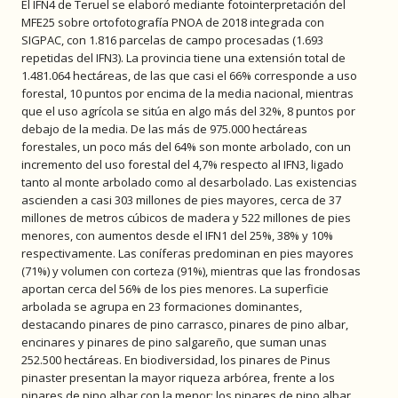
El IFN4 de Teruel se elaboró mediante fotointerpretación del
MFE25 sobre ortofotografía PNOA de 2018 integrada con
SIGPAC, con 1.816 parcelas de campo procesadas (1.693
repetidas del IFN3). La provincia tiene una extensión total de
1.481.064 hectáreas, de las que casi el 66% corresponde a uso
forestal, 10 puntos por encima de la media nacional, mientras
que el uso agrícola se sitúa en algo más del 32%, 8 puntos por
debajo de la media. De las más de 975.000 hectáreas
forestales, un poco más del 64% son monte arbolado, con un
incremento del uso forestal del 4,7% respecto al IFN3, ligado
tanto al monte arbolado como al desarbolado. Las existencias
ascienden a casi 303 millones de pies mayores, cerca de 37
millones de metros cúbicos de madera y 522 millones de pies
menores, con aumentos desde el IFN1 del 25%, 38% y 10%
respectivamente. Las coníferas predominan en pies mayores
(71%) y volumen con corteza (91%), mientras que las frondosas
aportan cerca del 56% de los pies menores. La superficie
arbolada se agrupa en 23 formaciones dominantes,
destacando pinares de pino carrasco, pinares de pino albar,
encinares y pinares de pino salgareño, que suman unas
252.500 hectáreas. En biodiversidad, los pinares de Pinus
pinaster presentan la mayor riqueza arbórea, frente a los
pinares de pino albar con la menor; los pinares de pino albar