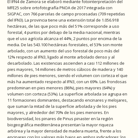
El IFN4 de Zamora se elaboró mediante fotointerpretación del
MFE25 sobre ortofotografía PNOA de 2017 integrada con
SIGPAC, con 766 parcelas de campo procesadas (709 repetidas
del IFN3). La provincia tiene una extensión total de 1.056.918
hectáreas, de las que poco más del 51% corresponde a uso
forestal, 4 puntos por debajo de la media nacional, mientras
que el uso agrícola alcanza el 44%, 2 puntos por encima de la
media. De las 543.100 hectáreas forestales, el 53% son monte
arbolado, con un aumento del uso forestal de poco más del
12% respecto al IFN3, ligado al monte arbolado denso y al
desarbolado. Las existencias ascienden a casi 112 millones de
pies mayores, 14 millones de metros cúbicos de madera y 140
millones de pies menores, siendo el volumen con corteza el que
más ha aumentado respecto al IFN3, con un 69%. Las frondosas
predominan en pies menores (86%), pies mayores (64%) y
volumen con corteza (53%). La superficie arbolada se agrupa en
11 formaciones dominantes, destacando encinares y melojares,
que suman la mitad de la superficie arbolada y de los pies
mayores, y alrededor del 70% de los pies menores. En
biodiversidad, los pinares de Pinus pinaster en la región
biogeográfica mediterránea presentan la mayor riqueza
arbórea y la mayor densidad de madera muerta, frente a los
encinares con los valores más bajos en ambos indicadores; los