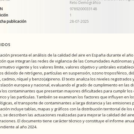
Reto Demográfico
AN
9789200033148
ición
1
cha publicación
28-07-2025
IDOS
cación presenta el análisis de la calidad del aire en España durante el año
ión que integran las redes de vigilancia de las Comunidades Autónomas y 
rmativo vigente y los valores límite, valores objetivo y umbrales estable
los dióxido de nitrógeno, partículas en suspensión, ozono troposférico, 
, cadmio, níquel y benzo(a)pireno. El texto analiza los niveles registrado
gislación europea y nacional, evaluando el grado de cumplimiento en las 
ca los contaminantes que presentan mayores dificultades para cumplir los 
rico y las partículas. También se examinan los factores que influyen en l
ógicas, el transporte de contaminantes a larga distancia y las emisiones pr
ación incluye tablas, mapas y gráficos con la distribución territorial de lo
, se describen las actuaciones realizadas para mejorar la calidad del air
raciones. El documento tiene carácter técnico y constituye el informe anua
ndiente al año 2024.