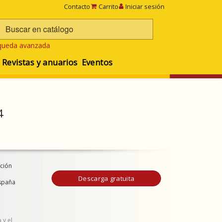
Contacto
Carrito
Iniciar sesión
queda avanzada
Revistas y anuarios
Eventos
4
ación
Descarga gratuita
España
 y el