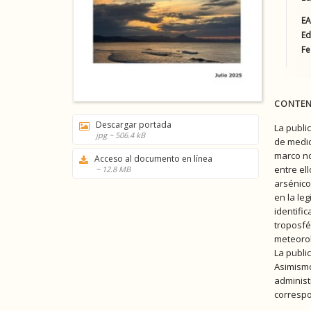
E
Ed
Fe
CONTEN
Descargar portada
La publi
jpg ~ 506.4 kB
de medic
marco no
Acceso al documento en línea
entre el
~ 12.8 MB
arsénico
en la le
identifi
troposfé
meteorol
La public
Asimismo
administ
correspo