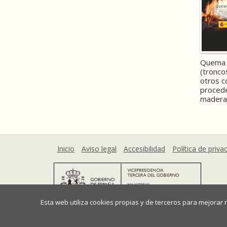
Quema 
(troncos
otros c
procede
madera
Inicio
Aviso legal
Accesibilidad
Política de priva
Esta web utiliza cookies propias y de terceros para mejorar
Ministerio para la Transición Ecológica y el Reto De
Plaza San Juan de la Cruz, 10 28071 Madrid (España)