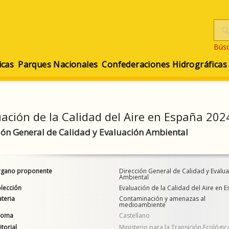
Bús
icas
Parques Nacionales
Confederaciones Hidrográficas
ación de la Calidad del Aire en España 202
ión General de Calidad y Evaluación Ambiental
gano proponente
Dirección General de Calidad y Evalu
Ambiental
lección
Evaluación de la Calidad del Aire en 
teria
Contaminación y amenazas al
medioambiente
ioma
Castellano
itorial
Ministerio para la Transición Ecológica