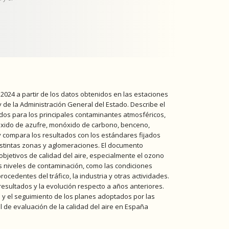
 2024 a partir de los datos obtenidos en las estaciones
de la Administración General del Estado. Describe el
cidos para los principales contaminantes atmosféricos,
dióxido de azufre, monóxido de carbono, benceno,
s y compara los resultados con los estándares fijados
distintas zonas y aglomeraciones. El documento
objetivos de calidad del aire, especialmente el ozono
os niveles de contaminación, como las condiciones
ocedentes del tráfico, la industria y otras actividades.
s resultados y la evolución respecto a años anteriores.
e y el seguimiento de los planes adoptados por las
l de evaluación de la calidad del aire en España