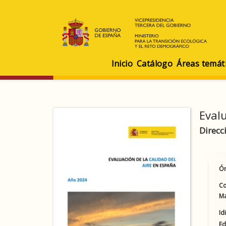
Inicio
Catálogo
Áreas temát
Evalu
Direcc
Ór
Co
Ma
Id
Ed