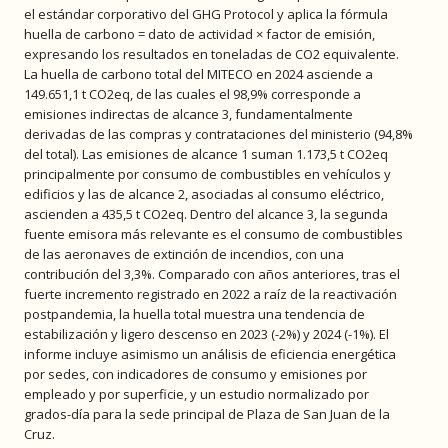
el estándar corporativo del GHG Protocol y aplica la fórmula
huella de carbono = dato de actividad × factor de emisión,
expresando los resultados en toneladas de CO2 equivalente.
La huella de carbono total del MITECO en 2024 asciende a
149.651,1 t CO2eq, de las cuales el 98,9% corresponde a
emisiones indirectas de alcance 3, fundamentalmente
derivadas de las compras y contrataciones del ministerio (94,8%
del total). Las emisiones de alcance 1 suman 1.173,5 t CO2eq
principalmente por consumo de combustibles en vehículos y
edificios y las de alcance 2, asociadas al consumo eléctrico,
ascienden a 435,5 t CO2eq. Dentro del alcance 3, la segunda
fuente emisora más relevante es el consumo de combustibles
de las aeronaves de extinción de incendios, con una
contribución del 3,3%. Comparado con años anteriores, tras el
fuerte incremento registrado en 2022 a raíz de la reactivación
postpandemia, la huella total muestra una tendencia de
estabilización y ligero descenso en 2023 (-2%) y 2024 (-1%). El
informe incluye asimismo un análisis de eficiencia energética
por sedes, con indicadores de consumo y emisiones por
empleado y por superficie, y un estudio normalizado por
grados-día para la sede principal de Plaza de San Juan de la
Cruz.