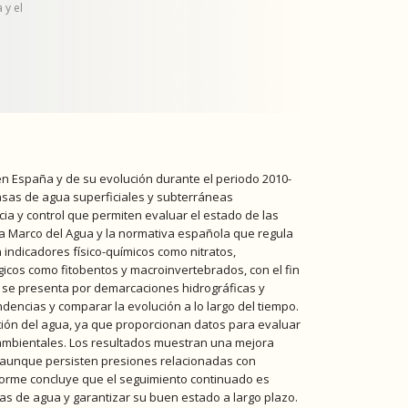
 y el
 en España y de su evolución durante el periodo 2010-
asas de agua superficiales y subterráneas
ia y control que permiten evaluar el estado de las
a Marco del Agua y la normativa española que regula
n indicadores físico-químicos como nitratos,
ógicos como fitobentos y macroinvertebrados, con el fin
n se presenta por demarcaciones hidrográficas y
ndencias y comparar la evolución a lo largo del tiempo.
ión del agua, ya que proporcionan datos para evaluar
s ambientales. Los resultados muestran una mejora
l, aunque persisten presiones relacionadas con
nforme concluye que el seguimiento continuado es
asas de agua y garantizar su buen estado a largo plazo.