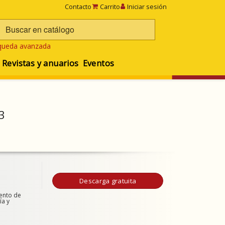
Contacto
Carrito
Iniciar sesión
queda avanzada
Revistas y anuarios
Eventos
3
Descarga gratuita
iento de
ía y