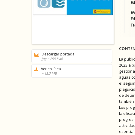
Ed
E
Ed
Fe
CONTEN
Descargar portada
jpg ~ 298.8 kB
La publi
2023 a p
Ver en línea
gestiona
~ 13.7 MB
aguas co
el segui
plaguici
de deter
también 
Los prog
la efica
progresi
activida
esencial