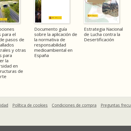
pciones
Documento guía
Estrategia Nacional
s para el
sobre la aplicación de
de Lucha contra la
de pasos de
la normativa de
Desertificación
vallados
responsabilidad
rales y otras
medioambiental en
s para
España
er la
rsidad en
tructuras de
rte
cidad
Política de cookies
Condiciones de compra
Preguntas frec