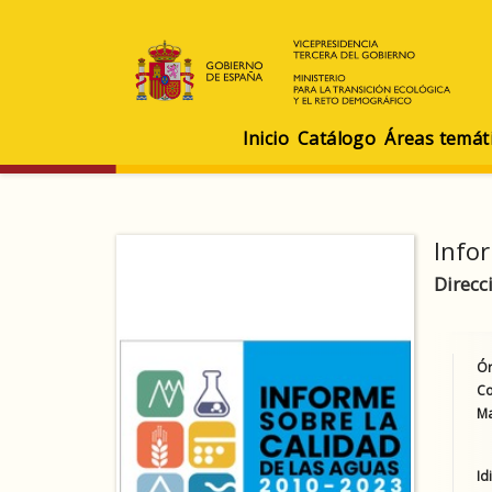
Inicio
Catálogo
Áreas temát
Info
Direcc
Ór
Co
Ma
Id