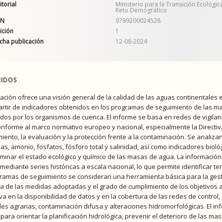
itorial
Ministerio para la Transición Ecológica
Reto Demográfico
AN
9789200024528
ición
1
cha publicación
12-08-2024
IDOS
cación ofrece una visión general de la calidad de las aguas continentales
artir de indicadores obtenidos en los programas de seguimiento de las m
dos por los organismos de cuenca. El informe se basa en redes de vigilanc
nforme al marco normativo europeo y nacional, especialmente la Directiv
miento, la evaluación y la protección frente a la contaminación. Se analiza
das, amonio, fosfatos, fósforo total y salinidad, así como indicadores biol
minar el estado ecológico y químico de las masas de agua. La informació
mediante series históricas a escala nacional, lo que permite identificar te
ramas de seguimiento se consideran una herramienta básica para la gest
cia de las medidas adoptadas y el grado de cumplimiento de los objetivo
va en la disponibilidad de datos y en la cobertura de las redes de contro
des agrarias, contaminación difusa y alteraciones hidromorfológicas. El i
 para orientar la planificación hidrológica, prevenir el deterioro de las m