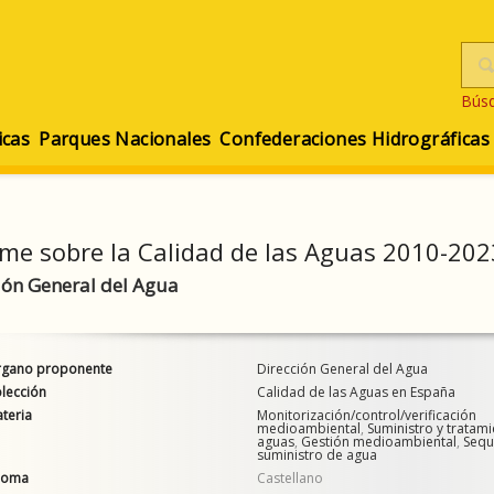
Bús
icas
Parques Nacionales
Confederaciones Hidrográficas
rme sobre la Calidad de las Aguas 2010-202
ión General del Agua
gano proponente
Dirección General del Agua
lección
Calidad de las Aguas en España
teria
Monitorización/control/verificación
medioambiental
,
Suministro y tratam
aguas
,
Gestión medioambiental
,
Sequ
suministro de agua
ioma
Castellano