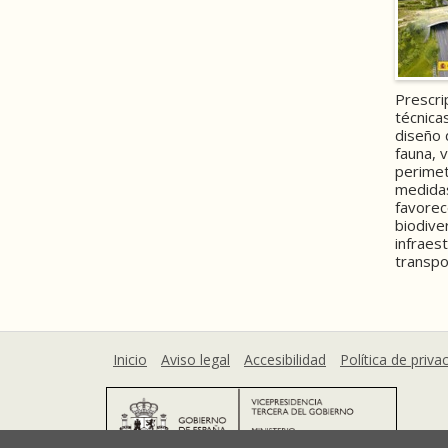
Prescri
técnica
diseño 
fauna, 
perimet
medida
favorec
biodive
infraes
transpo
Inicio
Aviso legal
Accesibilidad
Política de priva