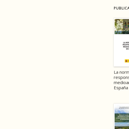
PUBLIC
La norm
respons
medioa
España