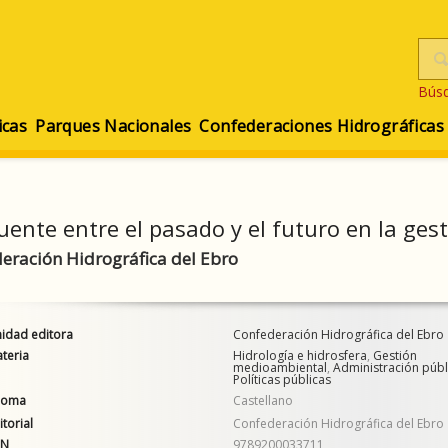
Bús
icas
Parques Nacionales
Confederaciones Hidrográficas
ente entre el pasado y el futuro en la ges
eración Hidrográfica del Ebro
idad editora
Confederación Hidrográfica del Ebro
teria
Hidrología e hidrosfera
,
Gestión
medioambiental
,
Administración públ
Políticas públicas
ioma
Castellano
itorial
Confederación Hidrográfica del Ebro
AN
9789200033711