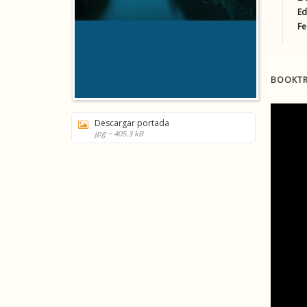
Ed
Fe
BOOKTR
Descargar portada
jpg ~ 405.3 kB