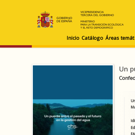
Inicio
Catálogo
Áreas temát
Un pu
Confed
Un
Ma
Id
Ed
E