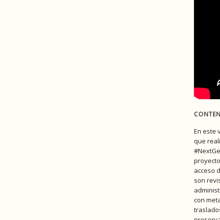
CONTEN
En este 
que real
#NextGen
proyectos
acceso d
son revi
administ
con meta
traslado
preserva