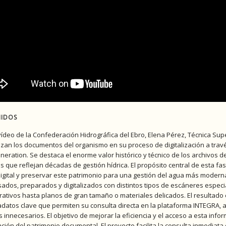
IDOS
vídeo de la Confederación Hidrográfica del Ebro, Elena Pérez, Técnica Supe
izan los documentos del organismo en su proceso de digitalización a travé
eration. Se destaca el enorme valor histórico y técnico de los archivos d
 que reflejan décadas de gestión hídrica. El propósito central de esta fase d
igital y preservar este patrimonio para una gestión del agua más modern
sados, preparados y digitalizados con distintos tipos de escáneres espe
rativos hasta planos de gran tamaño o materiales delicados. El resultado e
datos clave que permiten su consulta directa en la plataforma INTEGRA, 
s innecesarios. El objetivo de mejorar la eficiencia y el acceso a esta info
ción del patrimonio documental. El proyecto facilita la consulta inmedia