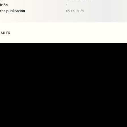
ición
1
cha publicación
05-09-2025
AILER