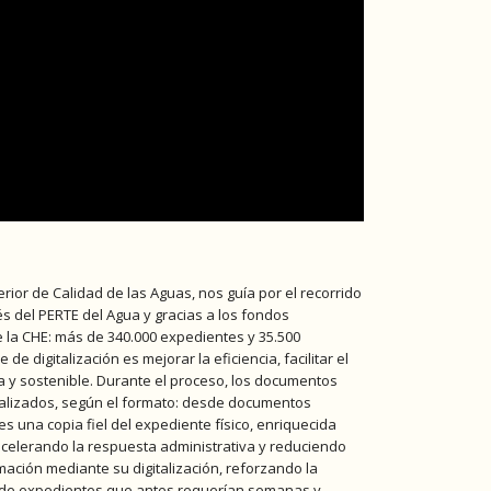
rior de Calidad de las Aguas, nos guía por el recorrido
s del PERTE del Agua y gracias a los fondos
e la CHE: más de 340.000 expedientes y 35.500
e digitalización es mejorar la eficiencia, facilitar el
a y sostenible. Durante el proceso, los documentos
cializados, según el formato: desde documentos
s una copia fiel del expediente físico, enriquecida
acelerando la respuesta administrativa y reduciendo
rmación mediante su digitalización, reforzando la
ta de expedientes que antes requerían semanas y