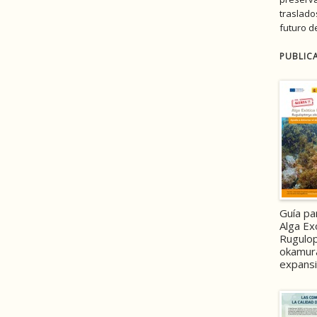
traslado
futuro d
PUBLIC
Guía pa
Alga Ex
Rugulo
okamura
expans