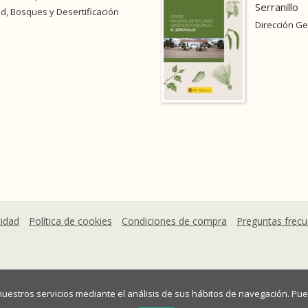
Serranillo
d, Bosques y Desertificación
Dirección Ge
cidad
Política de cookies
Condiciones de compra
Preguntas frec
 nuestros servicios mediante el análisis de sus hábitos de navegación. 
mográfico