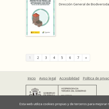
Dirección General de Biodiversida
1
2
3
4
5
6
7
»
Inicio
Aviso legal
Accesibilidad
Política de priva
Esta web utiliza cookies propias y de terceros para mejorar
Ministerio para la Transición Ecológica y el Reto De