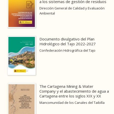
a los sistemas de gestión de residuos
Confederación Hidrográfica del Cantábrico
Dirección General de Calidad y Evaluación
Confederación Hidrográfica del Duero
Ambiental
Confederación Hidrográfica del Ebro
Confederación Hidrográfica del Guadalquivir
Confederación Hidrográfica del Guadiana
Documento divulgativo del Plan
Hidrológico del Tajo 2022-2027
Confederación Hidrográfica del Júcar
Confederación Hidrográfica del Tajo
Confederación Hidrográfica del Miño Sil
Confederación Hidrográfica del Segura
Confederación Hidrográfica del Tajo
Instituto para la Diversificación y Ahorro de la
Energía
The Cartagena Mining & Water
Company y el abastecimiento de agua a
Ver todas... (14)
Cartagena entre los siglos XIX y XX
Mancomunidad de los Canales del Taibilla