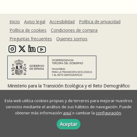
IDIOMAS
Castellano
Inicio
Aviso legal
Accesibilidad
Política de privacidad
Català
Política de cookies
Condiciones de compra
English
Preguntas frecuentes
Quienes somos
Galego
Português
EDITORIALES
Confederación Hidrográfica del Cantábrico
Ministerio para la Transición Ecológica y el Reto Demográfico
Plaza San Juan de la Cruz, 10 28071 Madrid (España)
Confederación Hidrográfica del Duero
Esta web utiliza cookies propias y de terceros para mejorar nuestros
Confederación Hidrográfica del Ebro
servicios mediante el análisis de sus hábitos de navegación. Puede
obtener más información
aquí
o cambiar la
configuración
.
Confederación Hidrográfica del Guadalquivir
Aceptar
Confederación Hidrográfica del Guadiana
Confederación Hidrográfica del Júcar