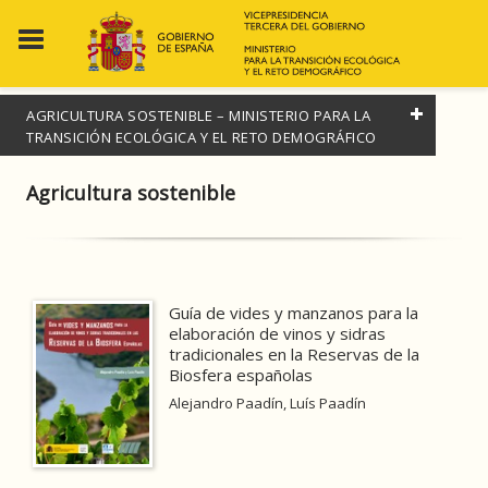
AGRICULTURA SOSTENIBLE – MINISTERIO PARA LA
TRANSICIÓN ECOLÓGICA Y EL RETO DEMOGRÁFICO
FILTRADO POR:
Agricultura sostenible
Agricultura sostenible
MATERIAS
Guía de vides y manzanos para la
elaboración de vinos y sidras
Actividades marítimas/náuticas
tradicionales en la Reservas de la
Biosfera españolas
Administración pública / Políticas públicas
Alejandro Paadín, Luís Paadín
Agricultura sostenible
Ver todas... (165)