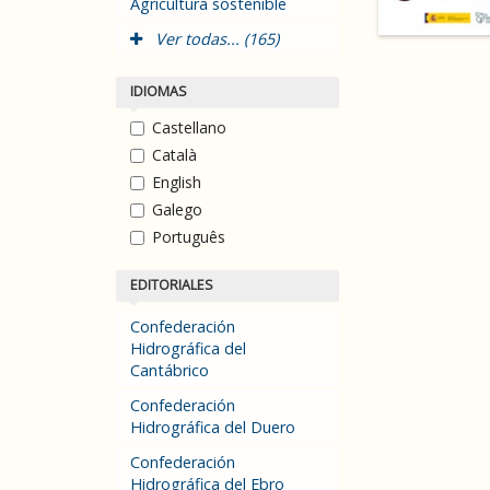
Agricultura sostenible
Ver todas... (165)
IDIOMAS
Castellano
Català
English
Galego
Português
EDITORIALES
Confederación
Hidrográfica del
Cantábrico
Confederación
Hidrográfica del Duero
Confederación
Hidrográfica del Ebro