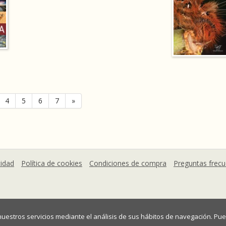
4
5
6
7
»
cidad
Política de cookies
Condiciones de compra
Preguntas frec
 nuestros servicios mediante el análisis de sus hábitos de navegación. 